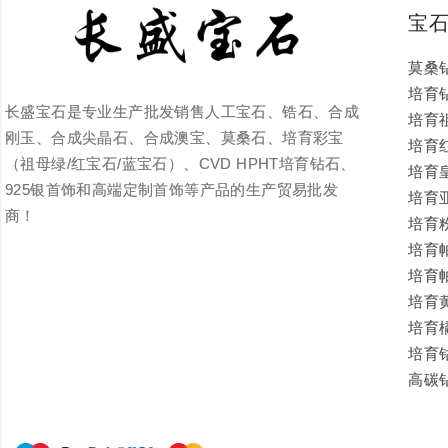
宝
莫桑
培育
长盛宝石是专业生产批发销售人工宝石、锆石、合成
培育
刚玉、合成尖晶石、合成澳宝、莫桑石、培育彩宝
培育
（祖母绿/红宝石/蓝宝石）、CVD HPHT培育钻石、
培育
925银首饰和高端定制首饰等产品的生产贸易批发
培育
商！
培育
培育
培育
培育
培育
培育
高碳