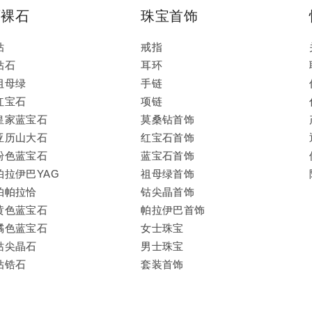
石裸石
珠宝首饰
钻
戒指
钻石
耳环
祖母绿
手链
红宝石
项链
皇家蓝宝石
莫桑钻首饰
亚历山大石
红宝石首饰
粉色蓝宝石
蓝宝石首饰
帕拉伊巴YAG
祖母绿首饰
帕帕拉恰
钴尖晶首饰
黄色蓝宝石
帕拉伊巴首饰
橘色蓝宝石
女士珠宝
钴尖晶石
男士珠宝
钻锆石
套装首饰