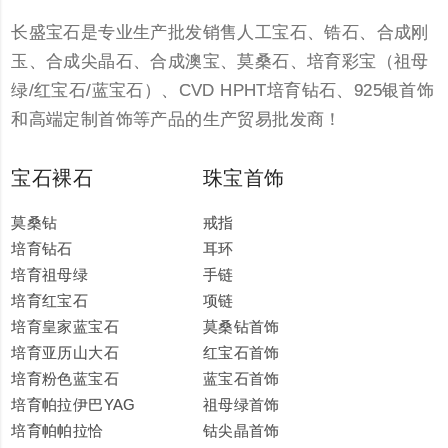
长盛宝石是专业生产批发销售人工宝石、锆石、合成刚
玉、合成尖晶石、合成澳宝、莫桑石、培育彩宝（祖母
绿/红宝石/蓝宝石）、CVD HPHT培育钻石、925银首饰
和高端定制首饰等产品的生产贸易批发商！
宝石裸石
珠宝首饰
莫桑钻
戒指
培育钻石
耳环
培育祖母绿
手链
培育红宝石
项链
培育皇家蓝宝石
莫桑钻首饰
培育亚历山大石
红宝石首饰
培育粉色蓝宝石
蓝宝石首饰
培育帕拉伊巴YAG
祖母绿首饰
培育帕帕拉恰
钴尖晶首饰