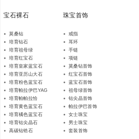
宝石裸石
珠宝首饰
莫桑钻
戒指
培育钻石
耳环
培育祖母绿
手链
培育红宝石
项链
培育皇家蓝宝石
莫桑钻首饰
培育亚历山大石
红宝石首饰
培育粉色蓝宝石
蓝宝石首饰
培育帕拉伊巴YAG
祖母绿首饰
培育帕帕拉恰
钴尖晶首饰
培育黄色蓝宝石
帕拉伊巴首饰
培育橘色蓝宝石
女士珠宝
培育钴尖晶石
男士珠宝
高碳钻锆石
套装首饰